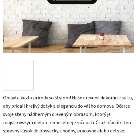
Objavte kúzlo prírody so štýlom! Naše drevené dekorácie sú tu,
aby pridali hrejivý dotyk a eleganciu do vášho domova. Očarte
svoje steny nádherným dreveným obrazom, ktorý je
majstrovským dielom remeselnej zručnosti. Či už hľadáte ten
správny kúsok do obývačky, chodby, pracovne alebo detskej