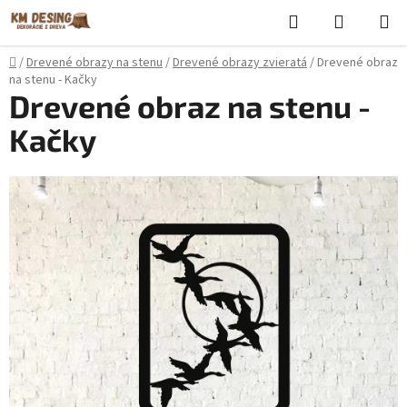
Prejsť
Hľadať
NÁKUP
na
KOŠÍK
obsah
Domov
/
Drevené obrazy na stenu
/
Drevené obrazy zvieratá
/
Drevené obraz
na stenu - Kačky
Drevené obraz na stenu -
Kačky