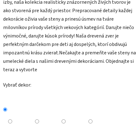
izby, naša kolekcia realisticky znázornených živých tvorov je
ako stvorená pre každý priestor. Prepracované detaily každej
dekorácie oživia vaše steny a prinesú úsmev na tváre
milovníkov prírody všetkých vekových kategórií. Darujte niečo
výnimočné, darujte kúsok prírody! Naša drevená zver je
perfektným darčekom pre deti aj dospelých, ktorí obdivujú
impozantnú krásu zvierat.Nečakajte a premeňte vaše steny na
umelecké diela s našimi drevenými dekoráciami. Objednajte si
teraz a vytvorte
Vybrať dekor: