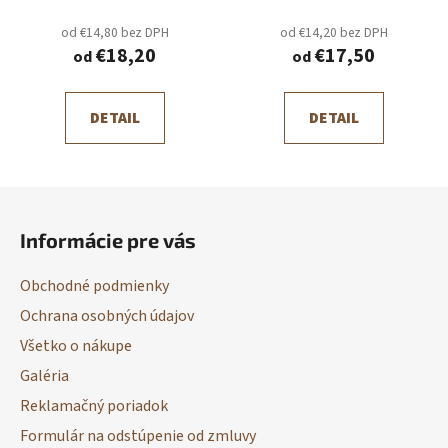
od €14,80 bez DPH
od €14,20 bez DPH
€18,20
€17,50
od
od
DETAIL
DETAIL
Z
á
Informácie pre vás
p
ä
Obchodné podmienky
t
Ochrana osobných údajov
i
Všetko o nákupe
e
Galéria
Reklamačný poriadok
Formulár na odstúpenie od zmluvy