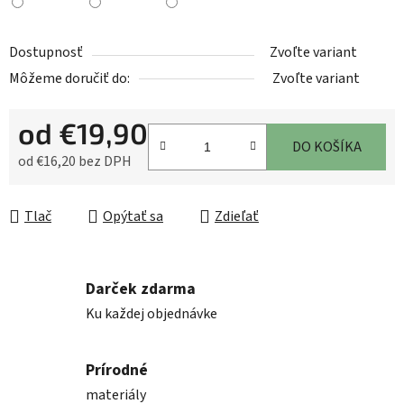
Dostupnosť
Zvoľte variant
Môžeme doručiť do:
Zvoľte variant
od
€19,90
DO KOŠÍKA
od
€16,20
bez DPH
Jednotková cena:
Tlač
Opýtať sa
Zdieľať
Darček zdarma
Ku každej objednávke
Prírodné
materiály