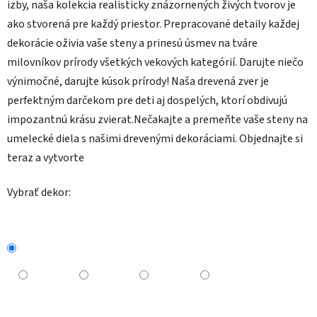
izby, naša kolekcia realisticky znázornených živých tvorov je
ako stvorená pre každý priestor. Prepracované detaily každej
dekorácie oživia vaše steny a prinesú úsmev na tváre
milovníkov prírody všetkých vekových kategórií. Darujte niečo
výnimočné, darujte kúsok prírody! Naša drevená zver je
perfektným darčekom pre deti aj dospelých, ktorí obdivujú
impozantnú krásu zvierat.Nečakajte a premeňte vaše steny na
umelecké diela s našimi drevenými dekoráciami. Objednajte si
teraz a vytvorte
Vybrať dekor: