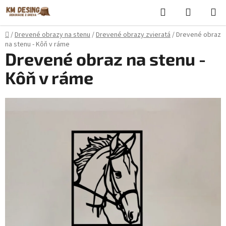
Prejsť
Hľadať
NÁKUP
na
KOŠÍK
obsah
Domov
/
Drevené obrazy na stenu
/
Drevené obrazy zvieratá
/
Drevené obraz
na stenu - Kôň v ráme
Drevené obraz na stenu -
Kôň v ráme