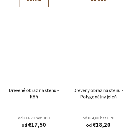
Drevené obraz na stenu -
Drevený obraz na stenu -
Kôň
Polygonálny jeleň
od €14,20 bez DPH
od €14,80 bez DPH
€17,50
€18,20
od
od