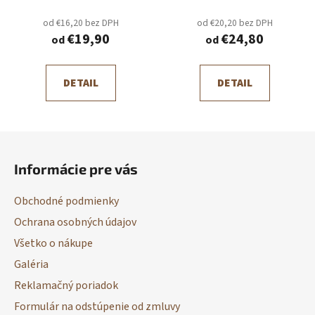
od €16,20 bez DPH
od €20,20 bez DPH
€19,90
€24,80
od
od
DETAIL
DETAIL
Z
á
Informácie pre vás
p
ä
Obchodné podmienky
t
Ochrana osobných údajov
i
Všetko o nákupe
e
Galéria
Reklamačný poriadok
Formulár na odstúpenie od zmluvy