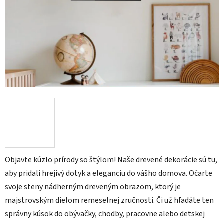
Objavte kúzlo prírody so štýlom! Naše drevené dekorácie sú tu,
aby pridali hrejivý dotyk a eleganciu do vášho domova. Očarte
svoje steny nádherným dreveným obrazom, ktorý je
majstrovským dielom remeselnej zručnosti. Či už hľadáte ten
správny kúsok do obývačky, chodby, pracovne alebo detskej