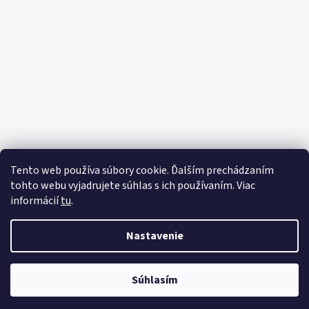
Tento web používa súbory cookie. Ďalším prechádzaním
tohto webu vyjadrujete súhlas s ich používaním. Viac
informácií
tu
.
Nastavenie
Súhlasím
Vytvoril Shoptet
Copyright 2026
KMDESING
. Všetky práva vyhradené.