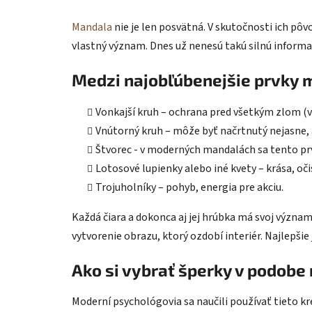
Mandala
nie je len posvätná. V skutočnosti ich pô
vlastný význam. Dnes už nenesú takú silnú informa
Medzi najobľúbenejšie prvky m
Vonkajší kruh – ochrana pred všetkým zlom (ve
Vnútorný kruh – môže byť načrtnutý nejasne, 
Štvorec - v moderných mandalách sa tento p
Lotosové lupienky alebo iné kvety – krása, oči
Trojuholníky – pohyb, energia pre akciu.
Každá čiara a dokonca aj jej hrúbka má svoj význ
vytvorenie obrazu, ktorý ozdobí interiér. Najlepšie
Ako si vybrať šperky v podobe
Moderní psychológovia sa naučili používať tieto kr