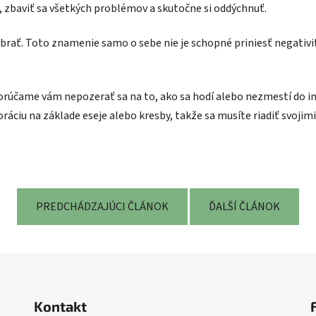
 zbaviť sa všetkých problémov a skutočne si oddýchnuť.
brať. Toto znamenie samo o sebe nie je schopné priniesť negativit
rúčame vám nepozerať sa na to, ako sa hodí alebo nezmestí do int
áciu na základe eseje alebo kresby, takže sa musíte riadiť svojimi 
PREDCHÁDZAJÚCI ČLÁNOK
ĎALŠÍ ČLÁNOK
Kontakt