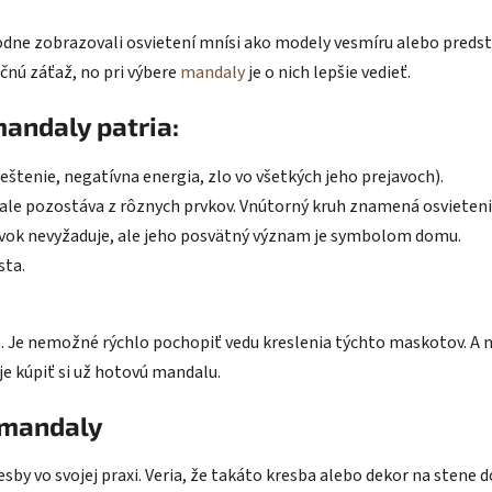
vodne zobrazovali osvietení mnísi ako modely vesmíru alebo predst
čnú záťaž, no pri výbere
mandaly
je o nich lepšie vedieť.
andaly patria:
štenie, negatívna energia, zlo vo všetkých jeho prejavoch).
ale pozostáva z rôznych prvkov. Vnútorný kruh znamená osvieteni
rvok nevyžaduje, ale jeho posvätný význam je symbolom domu.
sta.
am. Je nemožné rýchlo pochopiť vedu kreslenia týchto maskotov. A
 je kúpiť si už hotovú mandalu.
 mandaly
esby vo svojej praxi. Veria, že takáto kresba alebo dekor na stene