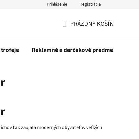
Prihlásenie
Registrácia
rmulár na odstúpenie od zmluvy
Blog
O nás
Moja objed
PRÁZDNY KOŠÍK
NÁKUPNÝ
KOŠÍK
 trofeje
Reklamné a darčekové predmety
Dr
or
or
íchov tak zaujala moderných obyvateľov veľkých