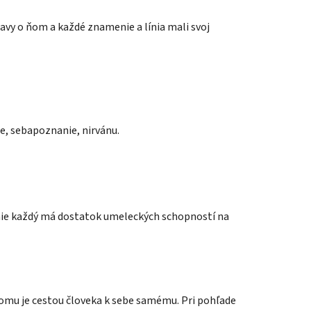
avy o ňom a každé znamenie a línia mali svoj
e, sebapoznanie, nirvánu.
 nie každý má dostatok umeleckých schopností na
 domu je cestou človeka k sebe samému. Pri pohľade