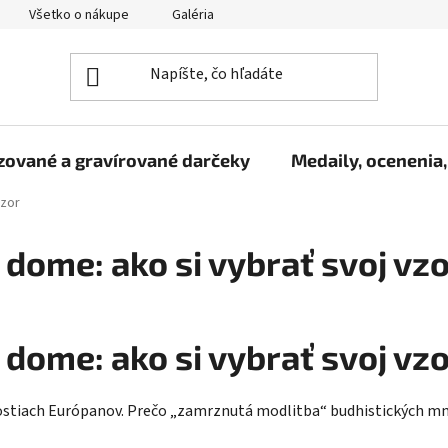
Všetko o nákupe
Galéria
Reklamačný poriadok
Fo
zované a gravírované darčeky
Medaily, ocenenia,
vzor
ome: ako si vybrať svoj vz
ome: ako si vybrať svoj vz
nostiach Európanov. Prečo „zamrznutá modlitba“ budhistických mn