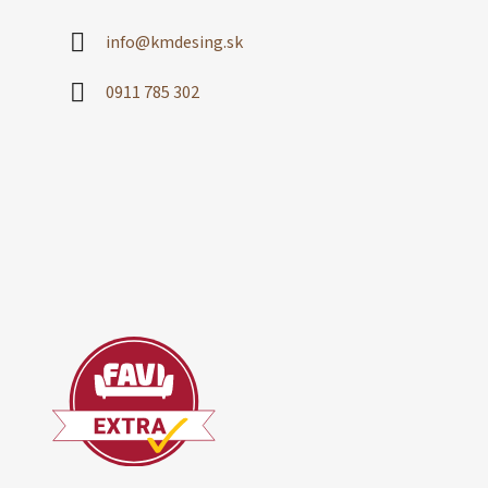
info
@
kmdesing.sk
0911 785 302