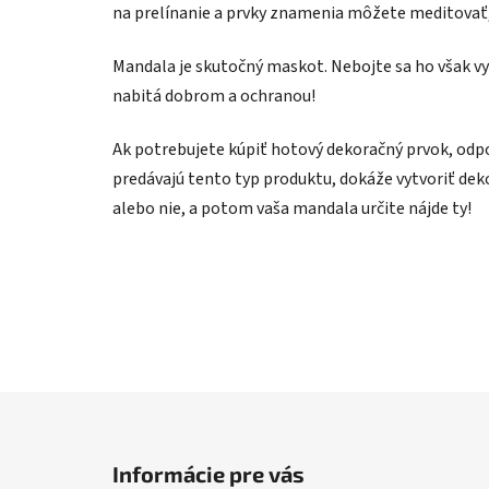
na prelínanie a prvky znamenia môžete meditovať,
Mandala je skutočný maskot. Nebojte sa ho však vy
nabitá dobrom a ochranou!
Ak potrebujete kúpiť hotový dekoračný prvok, odpo
predávajú tento typ produktu, dokáže vytvoriť dekor
alebo nie, a potom vaša mandala určite nájde ty!
Z
á
Informácie pre vás
p