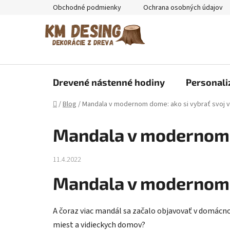
Prejsť
Obchodné podmienky
Ochrana osobných údajov
na
obsah
Drevené nástenné hodiny
Personali
Domov
/
Blog
/
Mandala v modernom dome: ako si vybrať svoj 
Mandala v modernom d
11.4.2022
Mandala v modernom d
A čoraz viac mandál sa začalo objavovať v domác
miest a vidieckych domov?