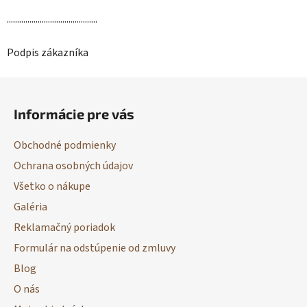
............................................
Podpis zákazníka
Z
á
Informácie pre vás
p
ä
Obchodné podmienky
t
Ochrana osobných údajov
i
Všetko o nákupe
e
Galéria
Reklamačný poriadok
Formulár na odstúpenie od zmluvy
Blog
O nás