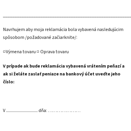
______________________________________________________
Navrhujem aby moja reklamácia bola vybavená nasledujúcim
spôsobom /požadované začiarknite/:
□Výmena tovaru □ Oprava tovaru
V prípade ak bude reklamácia vybavená vrátením peňazí a
ak si želáte zaslať peniaze na bankový účet uveďte jeho
číslo:
V .................................... dňa: …………………