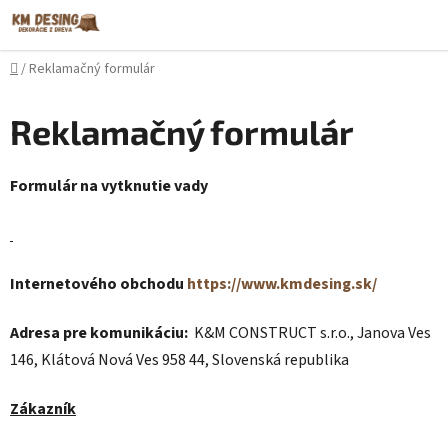
Prejsť
na
obsah
Domov
/
Reklamačný formulár
Reklamačný formulár
Formulár na vytknutie vady
Internetového obchodu
https://www.kmdesing.sk/
Adresa pre komunikáciu:
K&M CONSTRUCT s.r.o., Janova Ves
146, Klátová Nová Ves 958 44, Slovenská republika
Zákazník