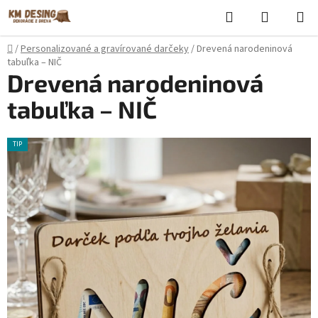
Prejsť
Hľadať
NÁKUP
na
KOŠÍK
obsah
Domov
/
Personalizované a gravírované darčeky
/
Drevená narodeninová
tabuľka – NIČ
Drevená narodeninová
tabuľka – NIČ
TIP