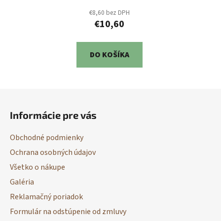
€8,60 bez DPH
€10,60
DO KOŠÍKA
Z
á
Informácie pre vás
p
ä
Obchodné podmienky
t
Ochrana osobných údajov
i
Všetko o nákupe
e
Galéria
Reklamačný poriadok
Formulár na odstúpenie od zmluvy