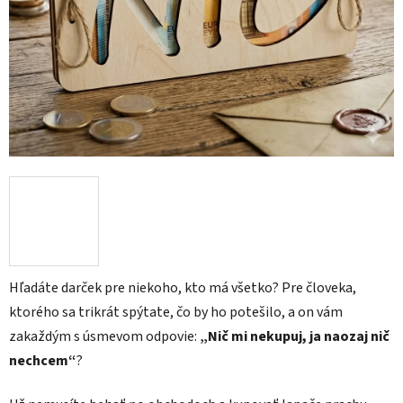
Hľadáte darček pre niekoho, kto má všetko? Pre človeka,
ktorého sa trikrát spýtate, čo by ho potešilo, a on vám
zakaždým s úsmevom odpovie:
„Nič mi nekupuj, ja naozaj nič
nechcem“
?