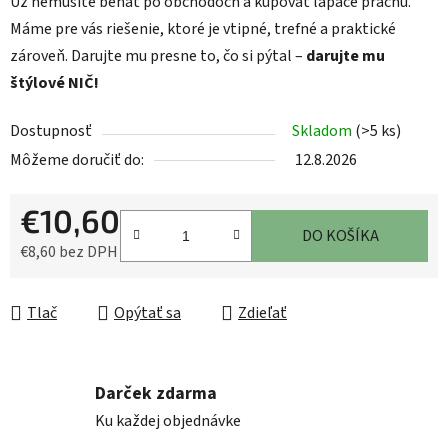
Už nemusíte behať po obchodoch a kupovať lapače prachu.
Máme pre vás riešenie, ktoré je vtipné, trefné a praktické
zároveň. Darujte mu presne to, čo si pýtal –
darujte mu
štýlové NIČ!
Dostupnosť
Skladom
(>5 ks)
Môžeme doručiť do:
12.8.2026
€10,60
DO KOŠÍKA
€8,60 bez DPH
Jednotková cena:
Tlač
Opýtať sa
Zdieľať
Darček zdarma
Ku každej objednávke