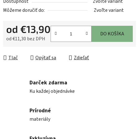
Dostupnosť
Zvoľte variant
Môžeme doručiť do:
Zvoľte variant
od
€13,90
DO KOŠÍKA
od
€11,30
bez DPH
Jednotková cena:
Tlač
Opýtať sa
Zdieľať
Darček zdarma
Ku každej objednávke
Prírodné
materiály
Exkluzívna