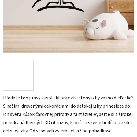
Hľadáte ten pravý kúsok, ktorý oživí steny izby vášho dieťatka?
S našimi drevenými dekoráciami do detskej izby prinesiete do
ich sveta kúsok čarovnej prírody a fantázie! Vyberte si z širokej
ponuky nádherných 3D obrazov, ktoré sa skvele hodí do každej
detskej izby. Od veselých zvieratiek až po pohádkové