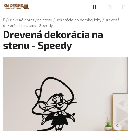
Prejsť
Hľadať
NÁKUP
na
KOŠÍK
obsah
Domov
/
Drevené obrazy na stenu
/
Dekorácie do detskej izby
/
Drevená
dekorácia na stenu - Speedy
Drevená dekorácia na
stenu - Speedy