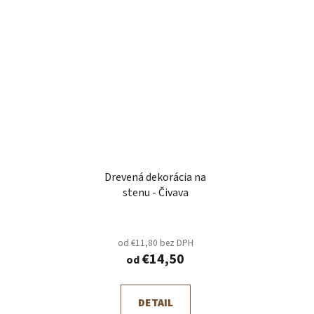
Drevená dekorácia na
stenu - Čivava
od €11,80 bez DPH
€14,50
od
DETAIL