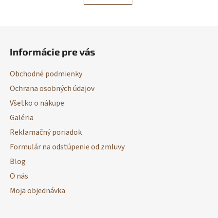
Z
á
Informácie pre vás
p
ä
Obchodné podmienky
t
Ochrana osobných údajov
i
Všetko o nákupe
e
Galéria
Reklamačný poriadok
Formulár na odstúpenie od zmluvy
Blog
O nás
Moja objednávka