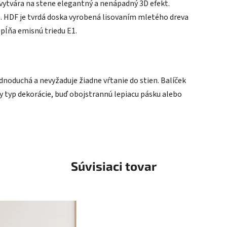
 vytvára na stene elegantný a nenápadný 3D efekt.
a. HDF je tvrdá doska vyrobená lisovaním mletého dreva
spĺňa emisnú triedu E1.
ednoduchá a nevyžaduje žiadne vŕtanie do stien. Balíček
typ dekorácie, buď obojstrannú lepiacu pásku alebo
Súvisiaci tovar