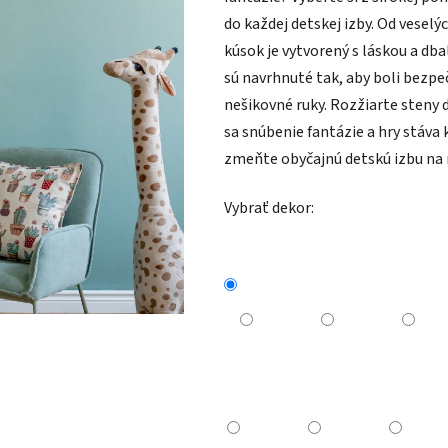
do každej detskej izby. Od vesel
kúsok je vytvorený s láskou a db
sú navrhnuté tak, aby boli bezpe
nešikovné ruky. Rozžiarte steny 
sa snúbenie fantázie a hry stáva
zmeňte obyčajnú detskú izbu na 
Vybrať dekor: