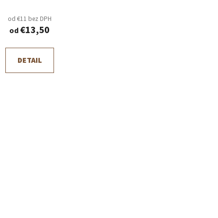
od €11 bez DPH
€13,50
od
DETAIL