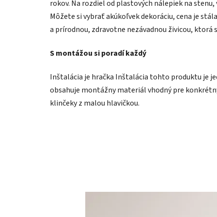
rokov. Na rozdiel od plastových nálepiek na stenu,
Môžete si vybrať akúkoľvek dekoráciu, cena je stál
a prírodnou, zdravotne nezávadnou živicou, ktorá 
S montážou si poradí každý
Inštalácia je hračka Inštalácia tohto produktu je j
obsahuje montážny materiál vhodný pre konkrétny 
klinčeky z malou hlavičkou.