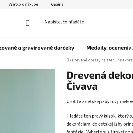
Všetko o nákupe
Galéria
Reklamačný poriadok
Fo
zované a gravírované darčeky
Medaily, ocenenia,
Domov
/
Drevené obrazy na stenu
/
Dekorác
Drevená dekor
Čivava
Urobte z detskej izby rozprávkov
Hľadáte ten pravý kúsok, ktorý o
dekoráciami do detskej izby prine
fantázie! Vyberte si z širokej p