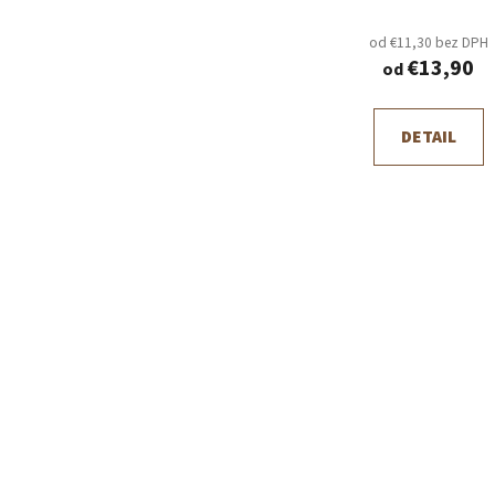
od €11,30 bez DPH
€13,90
od
DETAIL