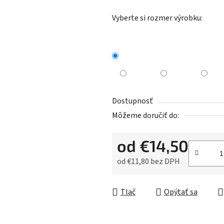
Vyberte si rozmer výrobku:
Dostupnosť
Môžeme doručiť do:
od
€14,50
od
€11,80
bez DPH
Jednotková cena:
Tlač
Opýtať sa