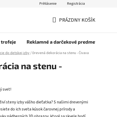
Prihlásenie
Registrácia
rmulár na odstúpenie od zmluvy
Blog
O nás
Moja objed
PRÁZDNY KOŠÍK
NÁKUPNÝ
KOŠÍK
 trofeje
Reklamné a darčekové predmety
Dr
ie do detskej izby
/
Drevená dekorácia na stenu - Čivava
ácia na stenu -
ý svet!
živí steny izby vášho dieťatka? S našimi drevenými
siete do ich sveta kúsok čarovnej prírody a
onuky nádherných 3D obrazov, ktoré sa skvele hodí