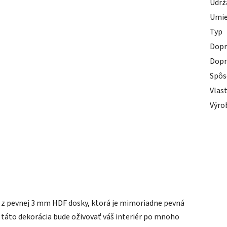
Udrž
Umie
Typ
Dopr
Dopr
Spôs
Vlas
Výro
ý z pevnej 3 mm HDF dosky, ktorá je mimoriadne pevná
 táto dekorácia bude oživovať váš interiér po mnoho