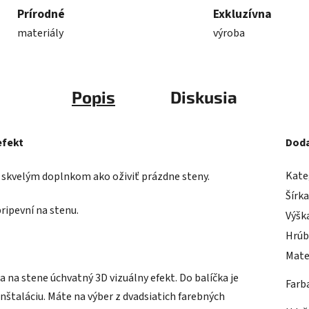
Prírodné
Exkluzívna
materiály
výroba
Popis
Diskusia
efekt
Doda
Kate
Je skvelým doplnkom ako oživiť prázdne steny.
Šírk
pripevní na stenu.
Výšk
Hrúb
Mate
 na stene úchvatný 3D vizuálny efekt. Do balíčka je
Farb
nštaláciu. Máte na výber z dvadsiatich farebných