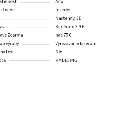
ateľnosť
Áno
stnenie
Interiér
Nastenný, 3D
ava
Kuriérom 3,9 Є
ava Zdarma
nad 75 Є
ob výroby
Vyrezávanie laserom
tný text
Nie
bca
KMDESING