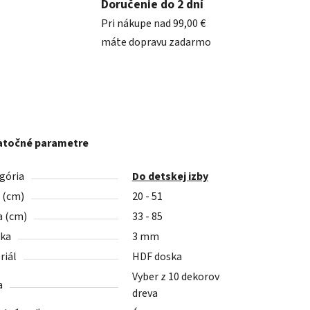
Doručenie do 2 dní
Pri nákupe nad 99,00 €
máte dopravu zadarmo
točné parametre
gória
Do detskej izby
a (cm)
20 - 51
a (cm)
33 - 85
ka
3 mm
riál
HDF doska
Vyber z 10 dekorov
a
dreva