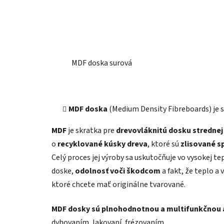
MDF doska surová
MDF doska
(Medium Density Fibreboards) je 
MDF
je skratka pre
drevovláknitú dosku strednej
o
recyklované kúsky dreva
, ktoré sú
zlisované s
Celý proces jej výroby sa uskutočňuje vo vysokej t
doske,
odolnosť voči škodcom
a fakt, že teplo a 
ktoré chcete mať originálne tvarované.
MDF dosky sú plnohodnotnou a multifunkčnou 
dyhovaním, lakovaní, frézovaním.