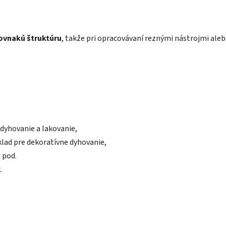
ovnakú štruktúru
, takže pri opracovávaní reznými nástrojmi aleb
,
dyhovanie a lakovanie,
klad pre dekoratívne dyhovanie,
 pod.
.