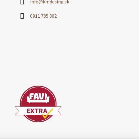
info
@
kmdesing.sk
0911 785 302