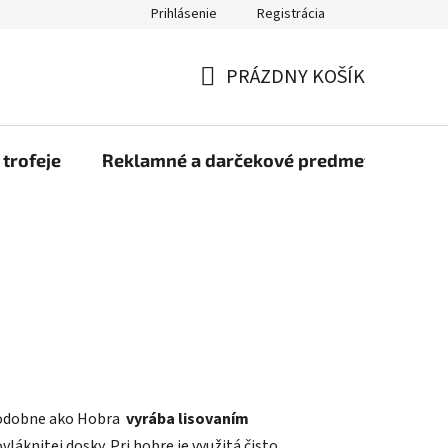
Prihlásenie
Registrácia
rmulár na odstúpenie od zmluvy
Blog
O nás
Moja objed
PRÁZDNY KOŠÍK
NÁKUPNÝ
KOŠÍK
 trofeje
Reklamné a darčekové predmety
Dr
podobne ako Hobra
vyrába lisovaním
láknitej dosky. Pri hobre je využitá čisto