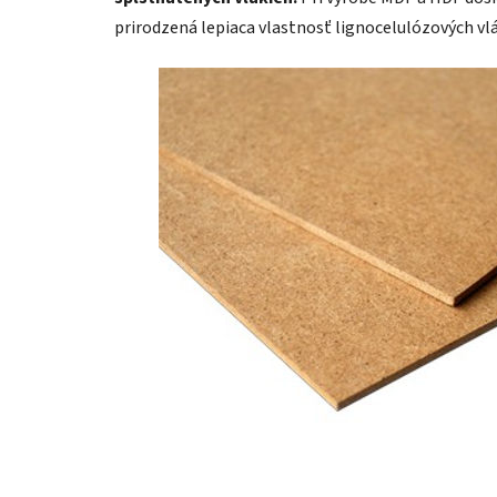
prirodzená lepiaca vlastnosť lignocelulózových vlá