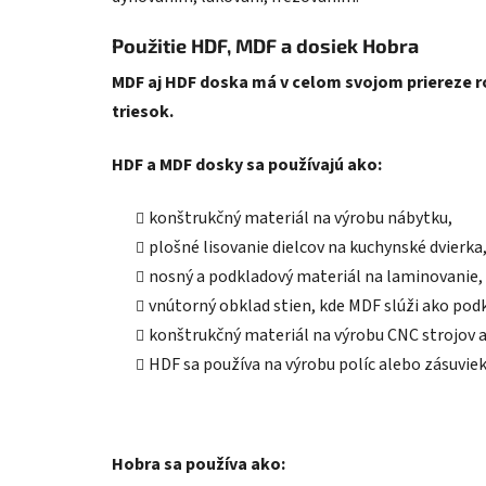
Použitie HDF, MDF a dosiek Hobra
MDF aj HDF doska má v celom svojom priereze r
triesok.
HDF a MDF dosky sa používajú ako:
konštrukčný materiál na výrobu nábytku,
plošné lisovanie dielcov na kuchynské dvierka
nosný a podkladový materiál na laminovanie, 
vnútorný obklad stien, kde MDF slúži ako pod
konštrukčný materiál na výrobu CNC strojov a
HDF sa používa na výrobu políc alebo zásuviek
Hobra sa používa ako: