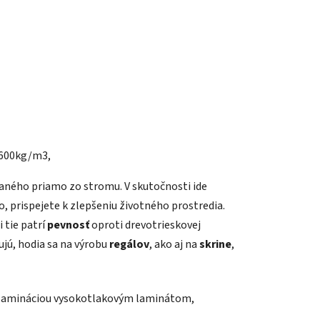
 600kg/m3,
aného priamo zo stromu. V skutočnosti ide
vo, prispejete k zlepšeniu životného prostredia.
 tie patrí
pevnosť
oproti drevotrieskovej
ujú, hodia sa na výrobu
regálov
, ako aj na
skrine
,
 lamináciou vysokotlakovým laminátom,