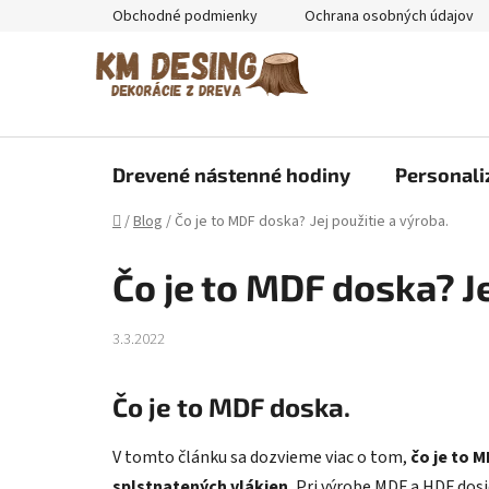
Prejsť
Obchodné podmienky
Ochrana osobných údajov
na
obsah
Drevené nástenné hodiny
Personali
Domov
/
Blog
/
Čo je to MDF doska? Jej použitie a výroba.
Čo je to MDF doska? Je
3.3.2022
Čo je to MDF doska
.
V tomto článku sa dozvieme viac o tom,
čo je to 
splstnatených vlákien.
Pri výrobe MDF a HDF dosie