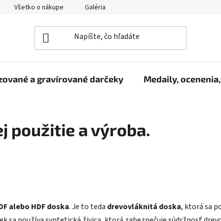
Všetko o nákupe
Galéria
Reklamačný poriadok
Fo
zované a gravírované darčeky
Medaily, ocenenia,
j použitie a výroba.
MDF alebo HDF doska
. Je to teda
drevovláknitá doska
, ktorá sa 
k sa používa syntetická živica, ktorá zabezpečuje súdržnosť drevov