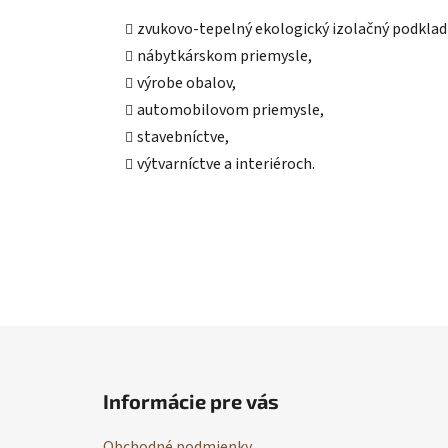
zvukovo-tepelný ekologický izolačný podklad
nábytkárskom priemysle,
výrobe obalov,
automobilovom priemysle,
stavebníctve,
výtvarníctve a interiéroch.
Z
á
Informácie pre vás
p
ä
Obchodné podmienky