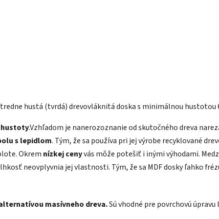
stredne hustá (tvrdá) drevovláknitá doska s minimálnou hustotou
 hustoty
.Vzhľadom je nanerozoznanie od skutočného dreva narez
polu s lepidlom
. Tým, že sa používa pri jej výrobe recyklované dre
eplote. Okrem
nízkej ceny
vás môže potešiť i inými výhodami. Medzi
vlhkosť neovplyvnia jej vlastnosti. Tým, že sa MDF dosky ľahko fréz
alternatívou masívneho dreva.
Sú vhodné pre povrchovú úpravu