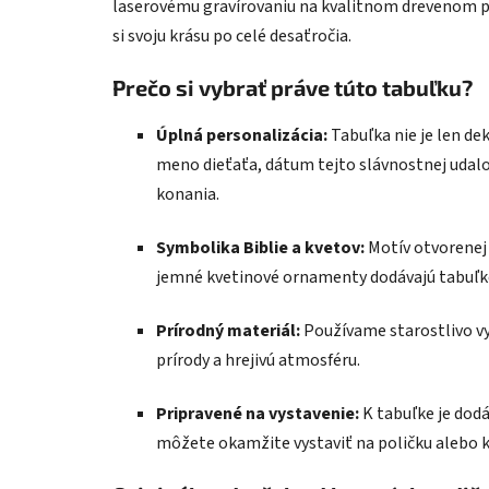
laserovému gravírovaniu na kvalitnom drevenom p
si svoju krásu po celé desaťročia.
Prečo si vybrať práve túto tabuľku?
Úplná personalizácia:
Tabuľka nie je len dek
meno dieťaťa, dátum tejto slávnostnej udal
konania.
Symbolika Biblie a kvetov:
Motív otvorenej 
jemné kvetinové ornamenty dodávajú tabuľke 
Prírodný materiál:
Používame starostlivo vy
prírody a hrejivú atmosféru.
Pripravené na vystavenie:
K tabuľke je dodá
môžete okamžite vystaviť na poličku alebo 