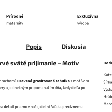
Prírodné
Exkluzívna
materiály
výroba
Popis
Diskusia
vé sväté prijímanie – Motív
Doda
Kate
e prachom?
Drevená gravírovaná tabuľka
s motívom
Šírk
iery a jedinečným pripomenutím dňa, kedy dieťa po
Výšk
Hrúb
Mate
detail priamo v našej dielni. Vďaka precíznemu