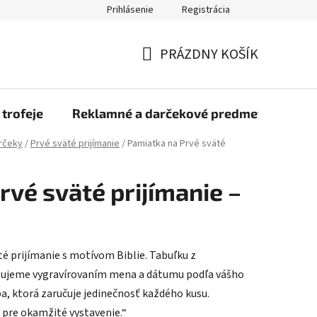
Prihlásenie
Registrácia
rmulár na odstúpenie od zmluvy
Blog
O nás
Moja objed
PRÁZDNY KOŠÍK
NÁKUPNÝ
KOŠÍK
 trofeje
Reklamné a darčekové predmety
Dr
rčeky
/
Prvé sväté prijímanie
/
Pamiatka na Prvé sväté
rvé sväté prijímanie –
é prijímanie s motívom Biblie. Tabuľku z
zujeme vygravírovaním mena a dátumu podľa vášho
ba, ktorá zaručuje jedinečnosť každého kusu.
 pre okamžité vystavenie.“