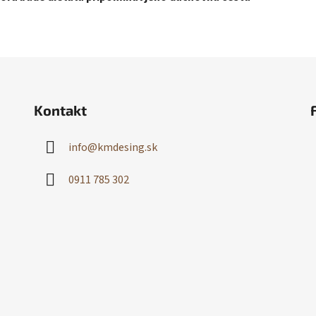
Kontakt
info
@
kmdesing.sk
0911 785 302