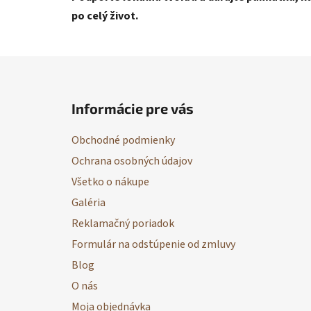
po celý život.
Z
á
Informácie pre vás
p
ä
Obchodné podmienky
t
Ochrana osobných údajov
i
Všetko o nákupe
e
Galéria
Reklamačný poriadok
Formulár na odstúpenie od zmluvy
Blog
O nás
Moja objednávka