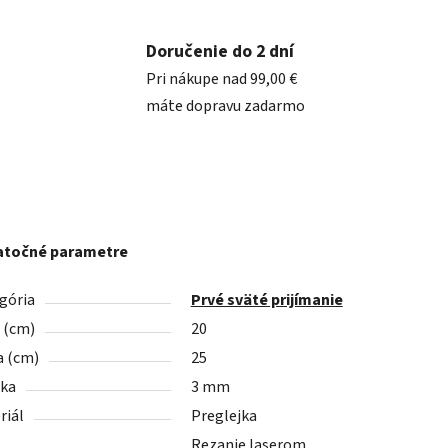
Doručenie do 2 dní
Pri nákupe nad 99,00 €
máte dopravu zadarmo
točné parametre
gória
Prvé sväté prijímanie
a (cm)
20
a (cm)
25
ka
3 mm
riál
Preglejka
Rezanie laserom,