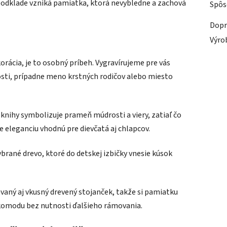
odklade vzniká pamiatka, ktorá nevybledne a zachová
Spôs
Dopr
Výro
orácia, je to osobný príbeh. Vygravírujeme pre vás
osti, prípadne meno krstných rodičov alebo miesto
knihy symbolizuje prameň múdrosti a viery, zatiaľ čo
eleganciu vhodnú pre dievčatá aj chlapcov.
brané drevo, ktoré do detskej izbičky vnesie kúsok
vaný aj vkusný drevený stojanček, takže si pamiatku
komodu bez nutnosti ďalšieho rámovania.