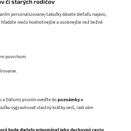
v či starých rodičov
vaním personalizovanej tabuľky dávate dieťaťu najavo,
k hľadáte niečo hodnotnejšie a osobnejšie než bežné
ným povrchom.
írovanie.
o a Dátum) prosím uveďte do
poznámky v
abuľku vygravírovať vlastný krátky verš, radi vám
torá bude dieťaťu pripomínať jeho duchovnú cestu