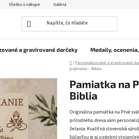
Všetko o nákupe
Galéria
Reklamačný poriadok
Fo
zované a gravírované darčeky
Medaily, ocenenia,
Domov
/
Personalizované a gravírované da
prijímanie – Biblia
Pamiatka na P
Biblia
Originálna pamiatka na Prvé svät
prírodného dreva vám personali
želania. Kvalitná slovenská výro
Súčasťou je aj ozdobný stojanček