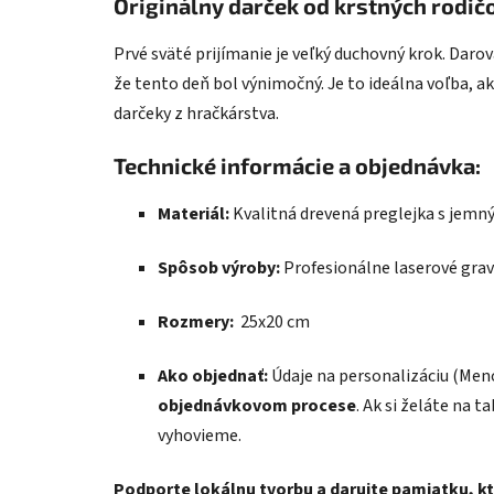
Originálny darček od krstných rodičo
Prvé sväté prijímanie je veľký duchovný krok. Daro
že tento deň bol výnimočný. Je to ideálna voľba, a
darčeky z hračkárstva.
Technické informácie a objednávka:
Materiál:
Kvalitná drevená preglejka s jem
Spôsob výroby:
Profesionálne laserové grav
Rozmery:
25x20 cm
Ako objednať:
Údaje na personalizáciu (Men
objednávkovom procese
. Ak si želáte na t
vyhovieme.
Podporte lokálnu tvorbu a darujte pamiatku, k