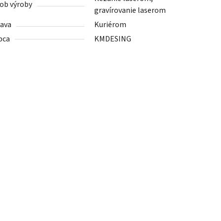
ob výroby
gravírovanie laserom
ava
Kuriérom
bca
KMDESING