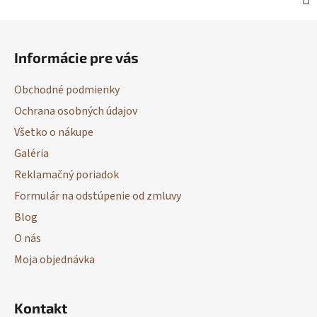
Z
á
Informácie pre vás
p
ä
Obchodné podmienky
t
Ochrana osobných údajov
i
Všetko o nákupe
e
Galéria
Reklamačný poriadok
Formulár na odstúpenie od zmluvy
Blog
O nás
Moja objednávka
Kontakt