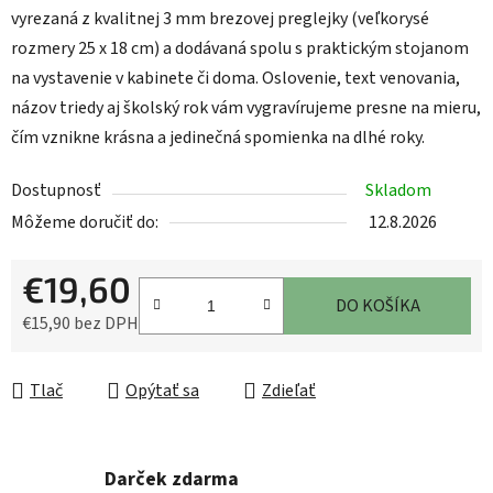
vyrezaná z kvalitnej 3 mm brezovej preglejky (veľkorysé
rozmery 25 x 18 cm) a dodávaná spolu s praktickým stojanom
na vystavenie v kabinete či doma. Oslovenie, text venovania,
názov triedy aj školský rok vám vygravírujeme presne na mieru,
čím vznikne krásna a jedinečná spomienka na dlhé roky.
Dostupnosť
Skladom
Môžeme doručiť do:
12.8.2026
€19,60
DO KOŠÍKA
€15,90 bez DPH
Jednotková cena:
Tlač
Opýtať sa
Zdieľať
Darček zdarma