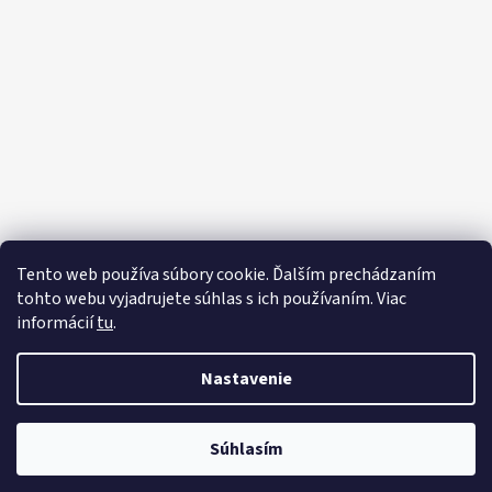
Tento web používa súbory cookie. Ďalším prechádzaním
tohto webu vyjadrujete súhlas s ich používaním. Viac
informácií
tu
.
Nastavenie
Súhlasím
Vytvoril Shoptet
Copyright 2026
KMDESING
. Všetky práva vyhradené.