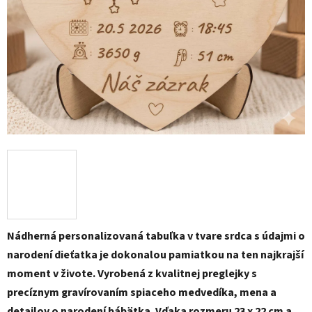
Nádherná personalizovaná tabuľka v tvare srdca s údajmi o
narodení dieťatka je dokonalou pamiatkou na ten najkrajší
moment v živote. Vyrobená z kvalitnej preglejky s
precíznym gravírovaním spiaceho medvedíka, mena a
detailov o narodení bábätka. Vďaka rozmeru 23 x 22 cm a