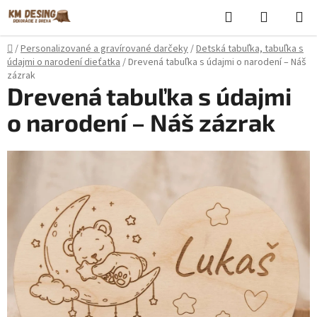
Prejsť
Hľadať
NÁKUP
na
KOŠÍK
obsah
Domov
/
Personalizované a gravírované darčeky
/
Detská tabuľka, tabuľka s
údajmi o narodení dieťatka
/
Drevená tabuľka s údajmi o narodení – Náš
zázrak
Drevená tabuľka s údajmi
o narodení – Náš zázrak