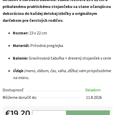
pribalenému praktickému stojančeku sa stane očarujúcou
dekoráciou do každej detskej izbičky a originálnym
darčekom pre čerstvých rodičov.
Rozmer:
23 x 22 cm
Materiál:
Prírodná preglejka
Balenie:
Gravírovaná tabuľka + drevený stojanček v cene
Údaje
(meno, dátum, čas, váha, dĺžka) vám prispôsobíme
na mieru.
Dostupnosť
Skladom
Môžeme doručiť do:
11.8.2026
€19,20