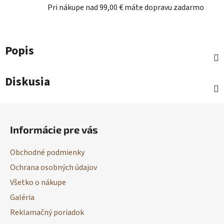
Pri nákupe nad 99,00 € máte dopravu zadarmo
Popis
Diskusia
Z
á
Informácie pre vás
p
ä
Obchodné podmienky
t
Ochrana osobných údajov
i
Všetko o nákupe
e
Galéria
Reklamačný poriadok