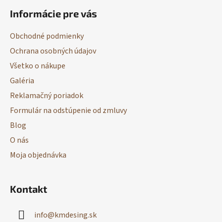
á
Informácie pre vás
p
ä
Obchodné podmienky
t
Ochrana osobných údajov
i
Všetko o nákupe
e
Galéria
Reklamačný poriadok
Formulár na odstúpenie od zmluvy
Blog
O nás
Moja objednávka
Kontakt
info
@
kmdesing.sk