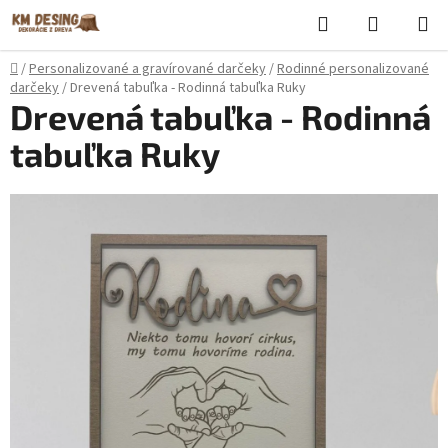
Prejsť
Hľadať
NÁKUP
na
KOŠÍK
obsah
Domov
/
Personalizované a gravírované darčeky
/
Rodinné personalizované
darčeky
/
Drevená tabuľka - Rodinná tabuľka Ruky
Drevená tabuľka - Rodinná
tabuľka Ruky