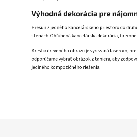
Výhodná dekorácia pre nájom
Presun z jedného kancelárskeho priestoru do druhé
stenách. Obľúbená kancelárska dekorácia, firemné 
Kresba dreveného obrazu je vyrezaná laserom, pre
odporúčame vybrať obrázok z taniera, aby zodpoved
jediného kompozičného riešenia.
Z
á