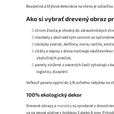
Bezpečná a štýlová dekorácia na stenu je súčasťou
Ako si vybrať drevený obraz p
strom života je vhodný do zdravotníckych st
mandaly s abstraktným vzorom sú optimálne p
obrázky zvierat, delfínov, mora, rastlín, exot
citáty a nápisy z dreva motivujú návštevníko
zbytočných priečok;
panely zložené z viacerých častí vytvárajú v k
logistici, dizajnéri.
Veľkosť panelu vyplní do 1/8 voľného nábytku na st
100% ekologický dekor
Drevené obrazy a
mandaly
sú vyrobené z drevotrie
sa na pevné platne s hrúbkou 3 alebo 6 mm. Príro