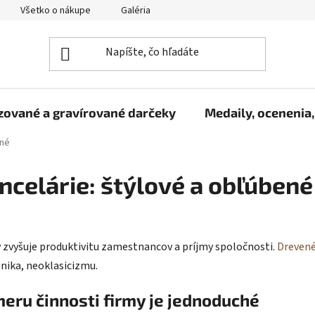
Všetko o nákupe
Galéria
Reklamačný poriadok
Fo
zované a gravírované darčeky
Medaily, ocenenia,
ené
ncelárie: štýlové a obľúbené
 zvyšuje produktivitu zamestnancov a príjmy spoločnosti.
Drevené
onika, neoklasicizmu.
eru činnosti firmy je jednoduché