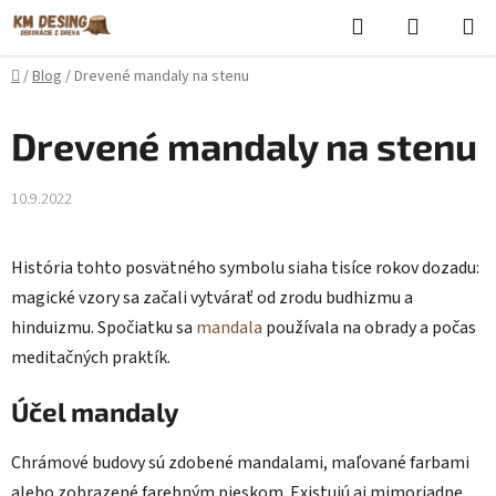
Prejsť
Hľadať
NÁKUP
na
KOŠÍK
obsah
Domov
/
Blog
/
Drevené mandaly na stenu
Drevené mandaly na stenu
10.9.2022
História tohto posvätného symbolu siaha tisíce rokov dozadu:
magické vzory sa začali vytvárať od zrodu budhizmu a
hinduizmu. Spočiatku sa
mandala
používala na obrady a počas
meditačných praktík.
Účel mandaly
Chrámové budovy sú zdobené mandalami, maľované farbami
alebo zobrazené farebným pieskom. Existujú aj mimoriadne