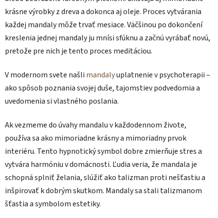
krásne výrobky z dreva a dokonca aj oleje. Proces vytvárania
každej mandaly môže trvať mesiace. Väčšinou po dokončení
kreslenia jednej mandaly ju mnísi sfúknu a začnú vyrábať novú,
pretože pre nich je tento proces meditáciou.
V modernom svete našli
mandaly
uplatnenie v psychoterapii –
ako spôsob poznania svojej duše, tajomstiev podvedomia a
uvedomenia si vlastného poslania.
Ak vezmeme do úvahy mandalu v každodennom živote,
používa sa ako mimoriadne krásny a mimoriadny prvok
interiéru. Tento hypnotický symbol dobre zmierňuje stres a
vytvára harmóniu v domácnosti. Ľudia veria, že mandala je
schopná splniť želania, slúžiť ako talizman proti nešťastiu a
inšpirovať k dobrým skutkom. Mandaly sa stali talizmanom
šťastia a symbolom estetiky.