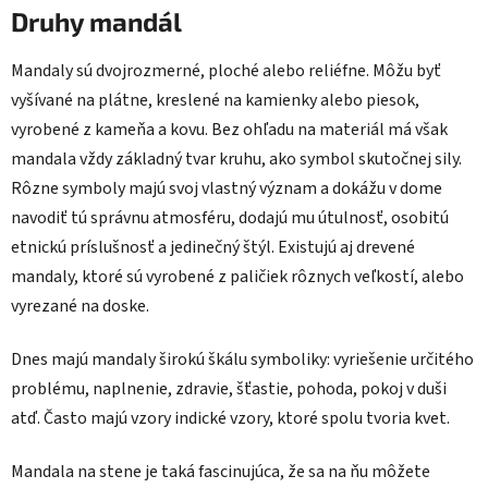
Druhy mandál
Mandaly sú dvojrozmerné, ploché alebo reliéfne. Môžu byť
vyšívané na plátne, kreslené na kamienky alebo piesok,
vyrobené z kameňa a kovu. Bez ohľadu na materiál má však
mandala vždy základný tvar kruhu, ako symbol skutočnej sily.
Rôzne symboly majú svoj vlastný význam a dokážu v dome
navodiť tú správnu atmosféru, dodajú mu útulnosť, osobitú
etnickú príslušnosť a jedinečný štýl. Existujú aj drevené
mandaly, ktoré sú vyrobené z paličiek rôznych veľkostí, alebo
vyrezané na doske.
Dnes majú mandaly širokú škálu symboliky: vyriešenie určitého
problému, naplnenie, zdravie, šťastie, pohoda, pokoj v duši
atď. Často majú vzory indické vzory, ktoré spolu tvoria kvet.
Mandala na stene je taká fascinujúca, že sa na ňu môžete