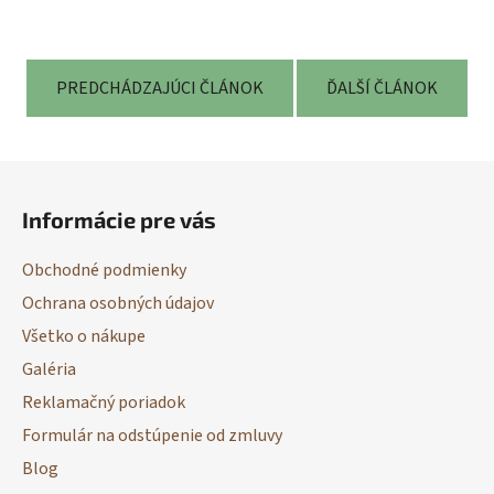
PREDCHÁDZAJÚCI ČLÁNOK
ĎALŠÍ ČLÁNOK
Z
á
Informácie pre vás
p
ä
Obchodné podmienky
t
Ochrana osobných údajov
i
Všetko o nákupe
e
Galéria
Reklamačný poriadok
Formulár na odstúpenie od zmluvy
Blog