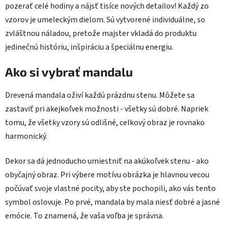
pozerať celé hodiny a nájsť tisíce nových detailov! Každý zo
vzorov je umeleckým dielom. Sú vytvorené individuálne, so
zvláštnou náladou, pretože majster vkladá do produktu
jedinečnú históriu, inšpiráciu a špeciálnu energiu.
Ako si vybrať mandalu
Drevená mandala oživí každú prázdnu stenu. Môžete sa
zastaviť pri akejkoľvek možnosti - všetky sú dobré. Napriek
tomu, že všetky vzory sú odlišné, celkový obraz je rovnako
harmonický.
Dekor sa dá jednoducho umiestniť na akúkoľvek stenu - ako
obyčajný obraz. Pri výbere motívu obrázka je hlavnou vecou
počúvať svoje vlastné pocity, aby ste pochopili, ako vás tento
symbol oslovuje. Po prvé, mandala by mala niesť dobré a jasné
emócie. To znamená, že vaša voľba je správna.